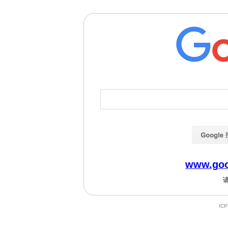
www.goo
IC